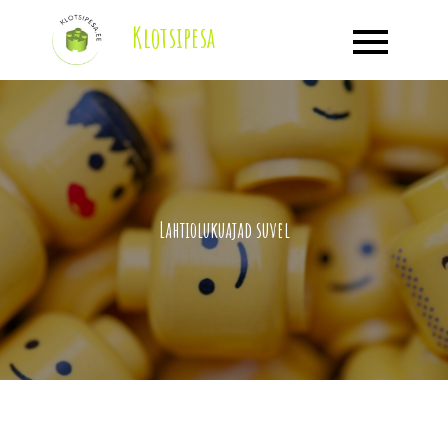
Skip
Klotsipesa
to
content
Lahtiolukuajad suvel