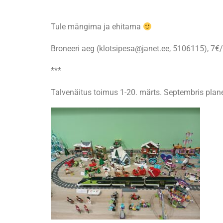
Tule mängima ja ehitama
Broneeri aeg (klotsipesa@janet.ee, 5106115), 7€/
***
Talvenäitus toimus 1-20. märts. Septembris plane