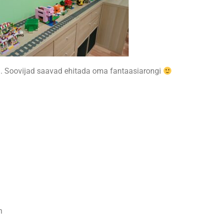
d. Soovijad saavad ehitada oma fantaasiarongi
h