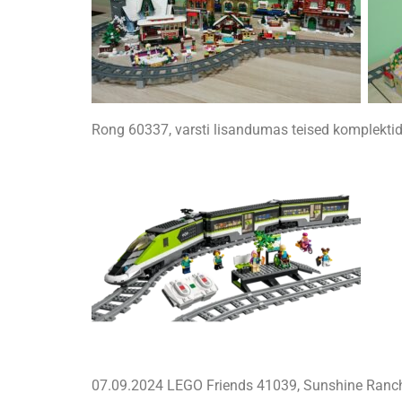
Rong 60337, varsti lisandumas teised komplekti
07.09.2024 LEGO Friends 41039, Sunshine Ranc