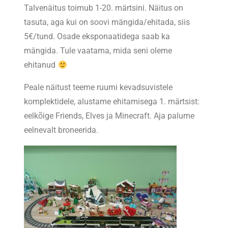
Talvenäitus toimub 1-20. märtsini. Näitus on
tasuta, aga kui on soovi mängida/ehitada, siis
5€/tund. Osade eksponaatidega saab ka
mängida. Tule vaatama, mida seni oleme
ehitanud
Peale näitust teeme ruumi kevadsuvistele
komplektidele, alustame ehitamisega 1. märtsist:
eelkõige Friends, Elves ja Minecraft. Aja palume
eelnevalt broneerida.