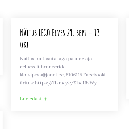
Näitus LEGO Elves 29. sept – 13.
okt
Näitus on tasuta, aga palume aja
eelnevalt broneerida
klotsipesa@janet.ee, 5106115 Facebooki
üritus: https://fb.me/e/9lscIRvWy
Loe edasi