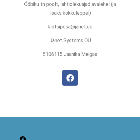
Ööbiku tn poolt, lahtiolekuajad avalehel (ja
lisaks kokkuleppel)
klotsipesa@janet.ee
Janet Systems OÜ
5106115 Jaanika Meigas